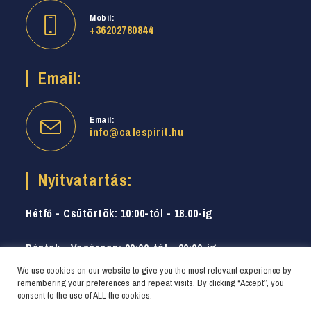
Mobil:
+36202780844
Email:
Email:
info@cafespirit.hu
Nyitvatartás:
Hétfő - Csütörtök: 10:00-tól - 18.00-ig
Péntek - Vasárnap: 09:00-tól - 20:00-ig
We use cookies on our website to give you the most relevant experience by
remembering your preferences and repeat visits. By clicking “Accept”, you
consent to the use of ALL the cookies.