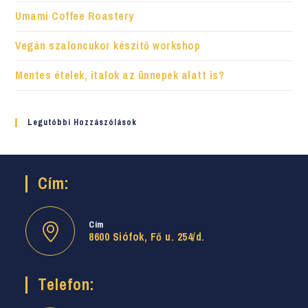
Umami Coffee Roastery
Vegán szaloncukor készítő workshop
Mentes ételek, italok az ünnepek alatt is?
Legutóbbi Hozzászólások
Cím:
Cím
8600 Siófok, Fő u. 254/d.
Telefon: