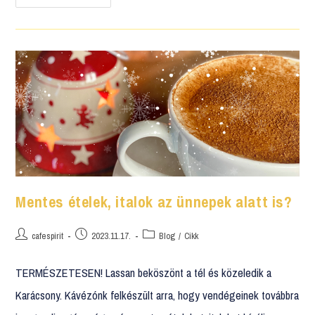
Mentes ételek, italok az ünnepek alatt is?
cafespirit
2023.11.17.
Blog
/
Cikk
TERMÉSZETESEN! Lassan beköszönt a tél és közeledik a
Karácsony. Kávézónk felkészült arra, hogy vendégeinek továbbra