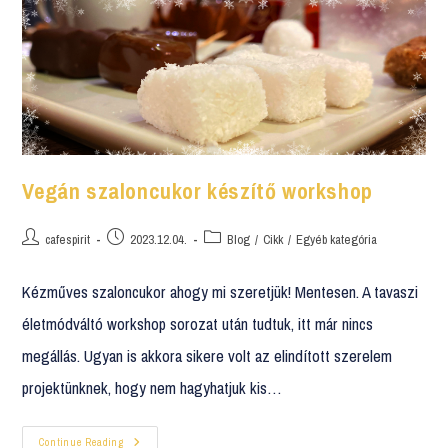
Vegán szaloncukor készítő workshop
cafespirit
2023.12.04.
Blog
/
Cikk
/
Egyéb kategória
Kézműves szaloncukor ahogy mi szeretjük! Mentesen. A tavaszi
életmódváltó workshop sorozat után tudtuk, itt már nincs
megállás. Ugyan is akkora sikere volt az elindított szerelem
projektünknek, hogy nem hagyhatjuk kis…
Continue Reading