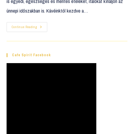
is egyedi, egészséges és mentes ételeket, italokat kínáljon az
ünnepi időszakban is. Kávéinktól kezdve a…
Continue Reading
Cafe Spirit Facebook