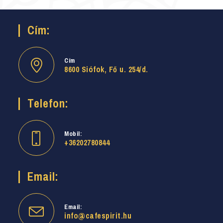
Cím:
Cím
8600 Siófok, Fő u. 254/d.
Telefon:
Mobil:
+36202780844
Email:
Email:
info@cafespirit.hu